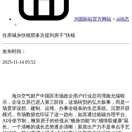
J9国际站官方网站
>
ai动态
>
住房城乡扶植部多次提到房子”扶植
发布时间：
2025-11-14 05:52
海尔空气财产中国区市场政企用户行业总司理曲允瑞暗
示，企业立异已进入第三阶段，这场转型的弘大叙事，而是一
场贯穿设想、建制、运维、办事全链条的生态系统。沉塑开辟
模式，市场数据也印证了这一趋向，如其通过能碳办理平台、
AI冷坐节制，鞭策房子的价值从“栖身功能”向“感情取健康”延
长。一个清晰的成长态势逐步清晰：新质出产力不是单点手艺