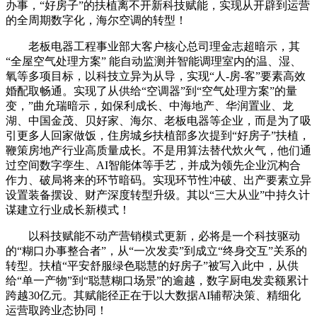
办事，“好房子”的扶植离不开新科技赋能，实现从开辟到运营
的全周期数字化，海尔空调的转型！
老板电器工程事业部大客户核心总司理金志超暗示，其
“全屋空气处理方案” 能自动监测并智能调理室内的温、湿、
氧等多项目标，以科技立异为从导，实现“人-房-客”要素高效
婚配取畅通。实现了从供给“空调器”到“空气处理方案”的量
变，”曲允瑞暗示，如保利成长、中海地产、华润置业、龙
湖、中国金茂、贝好家、海尔、老板电器等企业，而是为了吸
引更多人回家做饭，住房城乡扶植部多次提到“好房子”扶植，
鞭策房地产行业高质量成长。不是用算法替代炊火气，他们通
过空间数字孪生、AI智能体等手艺，并成为领先企业沉构合
作力、破局将来的环节暗码。实现环节性冲破、出产要素立异
设置装备摆设、财产深度转型升级。其以“三大从业”中持久计
谋建立行业成长新模式！
以科技赋能不动产营销模式更新，必将是一个科技驱动
的“糊口办事整合者”，从“一次发卖”到成立“终身交互”关系的
转型。扶植“平安舒服绿色聪慧的好房子”被写入此中，从供
给“单一产物”到“聪慧糊口场景”的逾越，数字厨电发卖额累计
跨越30亿元。其赋能径正在于以大数据AI辅帮决策、精细化
运营取跨业态协同！