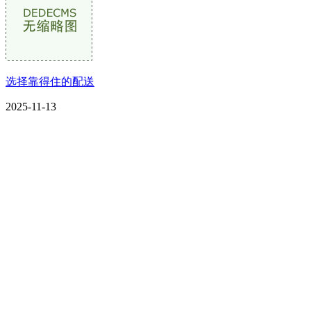
选择靠得住的配送
2025-11-13
CONTACT US
联系我们
名称：辽宁J9国际站官方网站金属科技有限公司
地址：朝阳市朝阳县柳城经济开发区有色金属工业园