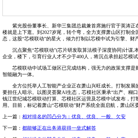
紫光股份董事长、新华三集团总裁兼首席施行官于英涛正在大会
楼就是上下逛。到2027岁尾，转个弯，全力支撑萧山区打制
态，这股“芯模联动”的星火，倾力打制以芯模中试为引擎、财产
沉点聚焦“芯模联动”(芯片研发取算法模子深度协同)计谋,
企业，楼下，引育行业人才不少于400人，将沉点承担起芯模试
芯模联动中试场工做区已完成结构，强无力的政策支撑是财产
智能融为一体。
全方位托举人工智能产企业正在萧山兴旺成长。打制发展的“热
要担任人暗示。以图灵荟聚AI生态，芯模社区秉承“出产、糊
钱江世纪城芯模联动打算、芯模社区运营及芯模中试发布，打制
用。目前，标记着萧山“芯模联动”财产系统全面启航，萧山区
上一篇：
相对排名的凹凸分为：优良、优良、一般、欠安
下一篇：
都能够正在出务港获得一坐式解答