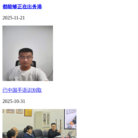
都能够正在出务港
2025-11-21
已中国手语识别取
2025-10-31