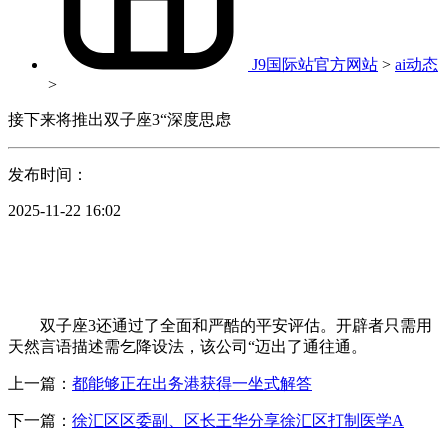
J9国际站官方网站
>
ai动态
>
接下来将推出双子座3“深度思虑
发布时间：
2025-11-22 16:02
双子座3还通过了全面和严酷的平安评估。开辟者只需用
天然言语描述需乞降设法，该公司“迈出了通往通。
上一篇：
都能够正在出务港获得一坐式解答
下一篇：
徐汇区区委副、区长王华分享徐汇区打制医学A