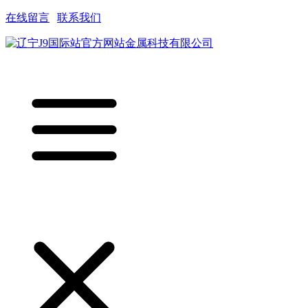
在线留言
|
联系我们