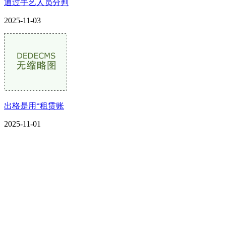
通过手艺人员分判
2025-11-03
出格是用“租赁账
2025-11-01
CONTACT US
联系我们