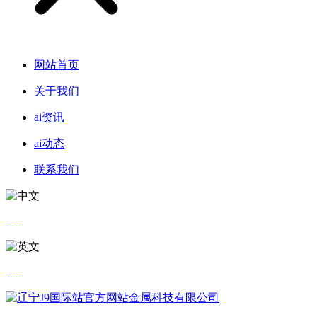
网站首页
关于我们
ai资讯
ai动态
联系我们
中文
英文