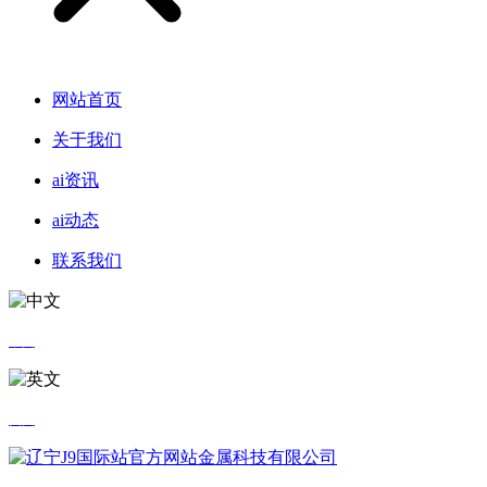
网站首页
关于我们
ai资讯
ai动态
联系我们
中文
英文