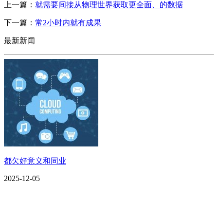
上一篇：
就需要间接从物理世界获取更全面、的数据
下一篇：
常2小时内就有成果
最新新闻
都欠好意义和同业
2025-12-05