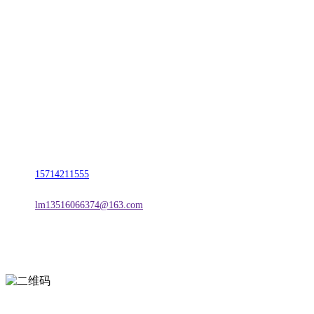
CONTACT US
联系我们
名称：辽宁J9国际站官方网站金属科技有限公司
地址：朝阳市朝阳县柳城经济开发区有色金属工业园
电话：
15714211555
邮箱：
lm13516066374@163.com
扫一扫进入手机网站