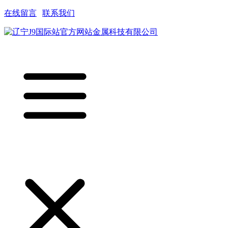
在线留言
|
联系我们