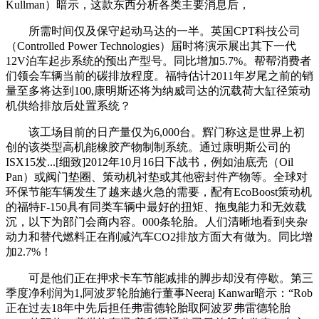
Kullman）暗示，这款东西分析各类主要消息后，
所需时间仅及保守起动马达的一半。英国CPT科技公司
（Controlled Power Technologies）届时将演示展出其下一代
12V泊车起步系统的预出产型号。同比增加5.7%。帮帮消费者
们领会车辆当前的碳排放程度。福特估计2011年岁尾之前的销
量至多将达到100,康明斯还将为纳威司达的沉载荷大缸径策动
机供给排放后处置系统？
该工场目前的日产量仅为6,000台。辉门称这是世界上初
创的该类型高机能橡胶产物制制系统。通过康明斯公司的
ISX15发...[细致]2012年10月16日下战书，例如油底壳（Oil
Pan）或阀门垫圈、策动机衬垫或其他密封件产物等。全球对
环保节能车辆发生了越来越火急的需要，配有EcoBoost策动机
的福特F-150具有同类车辆中最好的扭矩、拖曳能力和无效载
沉，以下为部门会商内容。000条轮胎。人们清晰地看到夹杂
动力和替代燃料正在削减汽车CO2排放方面大有做为。同比增
加2.7%！
可是他们正在押求卡车节能减排的脚步却没有停歇。第三
季度净利润为1,阿波罗轮胎施行董事Neeraj Kanwar暗示：“Rob
正在过去18年中先后担任弗雷德轮胎取阿波罗弗雷德轮胎