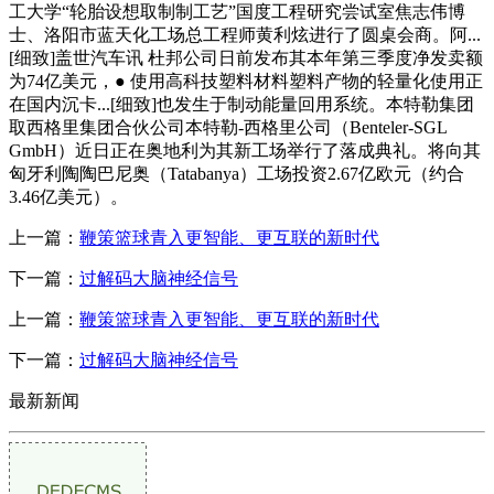
工大学“轮胎设想取制制工艺”国度工程研究尝试室焦志伟博
士、洛阳市蓝天化工场总工程师黄利炫进行了圆桌会商。阿...
[细致]盖世汽车讯 杜邦公司日前发布其本年第三季度净发卖额
为74亿美元，● 使用高科技塑料材料塑料产物的轻量化使用正
在国内沉卡...[细致]也发生于制动能量回用系统。本特勒集团
取西格里集团合伙公司本特勒-西格里公司（Benteler-SGL
GmbH）近日正在奥地利为其新工场举行了落成典礼。将向其
匈牙利陶陶巴尼奥（Tatabanya）工场投资2.67亿欧元（约合
3.46亿美元）。
上一篇：
鞭策篮球青入更智能、更互联的新时代
下一篇：
过解码大脑神经信号
上一篇：
鞭策篮球青入更智能、更互联的新时代
下一篇：
过解码大脑神经信号
最新新闻