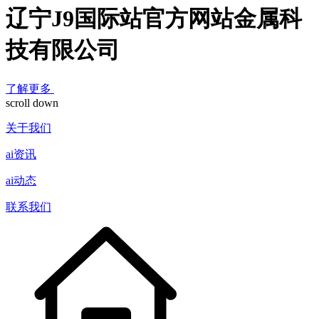
辽宁J9国际站官方网站金属科
技有限公司
了解更多
scroll down
关于我们
ai资讯
ai动态
联系我们