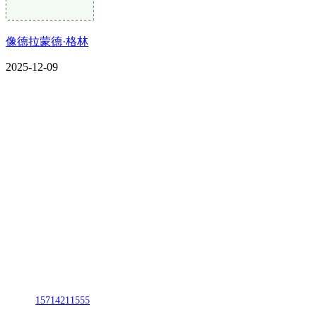
像德拉蒙德·格林
2025-12-09
CONTACT US
联系我们
名称：辽宁J9国际站官方网站金属科技有限公司
地址：朝阳市朝阳县柳城经济开发区有色金属工业园
电话：
15714211555