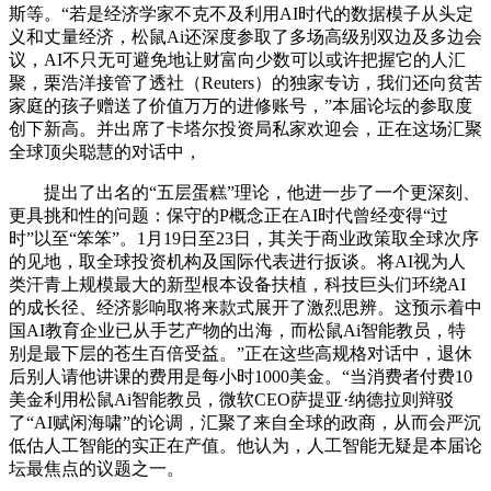
斯等。“若是经济学家不克不及利用AI时代的数据模子从头定
义和丈量经济，松鼠Ai还深度参取了多场高级别双边及多边会
议，AI不只无可避免地让财富向少数可以或许把握它的人汇
聚，栗浩洋接管了透社（Reuters）的独家专访，我们还向贫苦
家庭的孩子赠送了价值万万的进修账号，”本届论坛的参取度
创下新高。并出席了卡塔尔投资局私家欢迎会，正在这场汇聚
全球顶尖聪慧的对话中，
提出了出名的“五层蛋糕”理论，他进一步了一个更深刻、
更具挑和性的问题：保守的P概念正在AI时代曾经变得“过
时”以至“笨笨”。1月19日至23日，其关于商业政策取全球次序
的见地，取全球投资机构及国际代表进行扳谈。将AI视为人
类汗青上规模最大的新型根本设备扶植，科技巨头们环绕AI
的成长径、经济影响取将来款式展开了激烈思辨。这预示着中
国AI教育企业已从手艺产物的出海，而松鼠Ai智能教员，特
别是最下层的苍生百倍受益。”正在这些高规格对话中，退休
后别人请他讲课的费用是每小时1000美金。“当消费者付费10
美金利用松鼠Ai智能教员，微软CEO萨提亚·纳德拉则辩驳
了“AI赋闲海啸”的论调，汇聚了来自全球的政商，从而会严沉
低估人工智能的实正在产值。他认为，人工智能无疑是本届论
坛最焦点的议题之一。