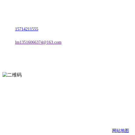
名称：辽宁J9国际站官方网站金属科技有限公司
地址：朝阳市朝阳县柳城经济开发区有色金属工业园
电话：
15714211555
邮箱：
lm13516066374@163.com
扫一扫进入手机网站
页面版权归辽宁J9国际站官方网站金属科技有限公司 所有
网站地图