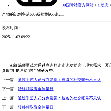
J9国际站官方网站
>
ai动态
产物的识别率从60%提拔到95%以上
发布时间：
2025-11-03 09:22
AI锻炼师夏茂才通过查询拜访走访发觉这一现实需求，夏茂
参取到“护理员”的产物研发中。
上一篇：
通过手艺人员分判发觉：被盗的社交账号不只认
下一篇：
转移领取资金体量日
上一篇：
通过手艺人员分判发觉：被盗的社交账号不只认
下一篇：
转移领取资金体量日