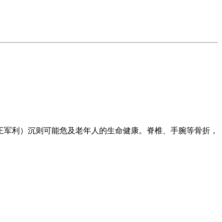
王军利）沉则可能危及老年人的生命健康。脊椎、手腕等骨折，