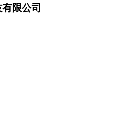
技有限公司