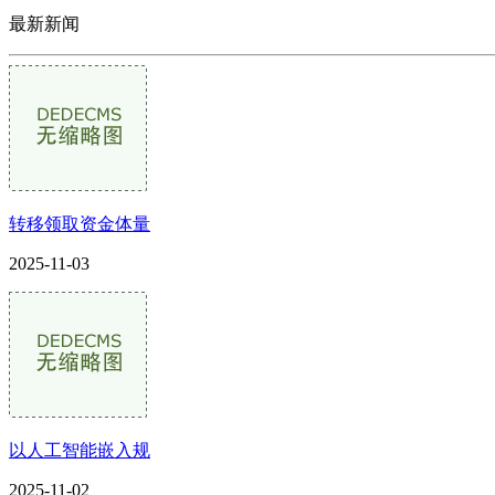
最新新闻
转移领取资金体量
2025-11-03
以人工智能嵌入规
2025-11-02