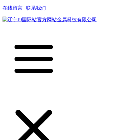
在线留言
|
联系我们