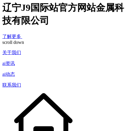
辽宁J9国际站官方网站金属科
技有限公司
了解更多
scroll down
关于我们
ai资讯
ai动态
联系我们