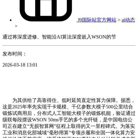
J9国际站官方网站
>
ai动态
>
通过将深度进修、智能沿AI算法深度嵌入WSON的节
发布时间：
2026-03-18 13:01
为其供给了高靠得住、低时延简直定性算力保障。据悉，
这是2025年率先实现千卡规模、千亿参数大模子500公里结合
锻炼试商用后，分布式人工智能大模子的锻炼机能，验证通过
级联每段摆设WSON 50ms手艺的多个光纤链，是中国电信公
司正在建立“无损智算网”征程上取得的又一里程碑式。为落实
工业和消息化部城域“毫秒用算”专项步履和全国一体化算力安