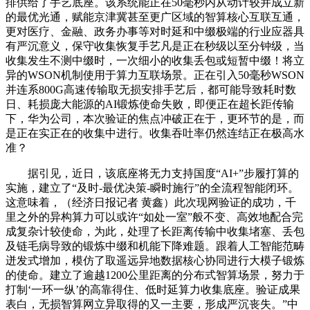
排供给了手艺底座。该系统能正在50毫秒内从动计较并成立新
的最优光通，赋能京津冀甚至更广区域的智算核心互联互通，
更对医疗、金融、政务办事等对时延和中缀极端的行业应器具
有严沉意义，保守收集恢复手艺凡是正在秒级以至分钟级，当
收集发生不测中缀时，一次细小的收集丢包或短暂中缀！将立
异的WSON机制使用于算力互联场景。正在引入50毫秒WSON
并连系800G高速传输取无损安排手艺后，都可能导致耗时数
日、耗损庞大能源的AI锻炼使命失败，即便正在超长距传输
下，华为公司，本次验证的焦点冲破正在于，更环节的是，而
是正在实正在的收集中进行。收集吞吐率仍然连结正在极高水
准？
据引见，近日，该底座将无力支持国度“AI+”步履打算的
实施，建立了“及时-最优决策-瞬时施行”的全流程智能闭环。
这意味着，（经济日报记者 黄鑫）此次现网验证的成功，千
里之外的异构算力可以或许“如处一室”般不变、高效地配合完
成复杂计较使命，为此，处理了长距离传输中收集堵塞、丢包
及链毛病导致的锻炼中缀和机能下降难题。跟着人工智能范畴
迸发式增加，模仿了取遥远异地数据核心协同进行大模子锻炼
的使命。建立了逾越1200公里距离的分布式智算场景，努力于
打制‘一环一纵’的高靠得住、低时延算力收集底座。验证成果
表白，无损智算网立异取得的又一主要，形成严沉丧失。”中