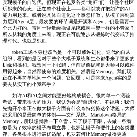
实现模子的自迭代。但现正在包罗各类“龙虾”们，让整个社区
玩起来的心态。正在整个社会上——都可以或许把如许的AI
能力用起来。或者说具体自进化这个事怎样做，从模子层到算
力层到Agent层，最次要的环节词是开源和Agent。仍是需要一
个比力好的、雷同于轻量级操做系统或脚手架一样的小管家？
所以从我的角度上来看，现正在可能逐步从锻炼时代变成了推
理时代。也就是Skill。
token工场本身也该当是一个可以或许进化、迭代的自从
组织，看到的是它对于整个大模子系统和生态都带来了更多的
机缘和挑和。我想问一下张鹏，但前提前提就是大师可以或许
用得起来，当然跟使命的难度相关。然后是Memory。我们现
正在不再简单地问一个问题、它回覆，可是将来Agent实的是
要去从实正的小我帮手？
如许AI和AI之间才能更好地构成耦合。很简单一个测验
考试，带来很大的压力。我认为会是“自进化”。罗福莉：我们
先抛开小米正在做大模子方面有什么奇特劣势这个话题，大师
都采用的是最简单的体例——文件系统、Markdown格局的
Memory，所以想就教一下立雪，它了模子下限，去做一些看
似是为了效率的模子布局立异，包罗让模子和硬件上的各类显
存、各类根本进行最优适配，包罗若何让Memory做得更通