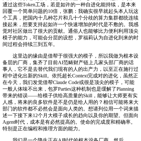
通过这些Token工场，若是如许的一种自进化能持续，是本来
回覆一个简单问题的10倍，张鹏：我确实很早就起头本人玩这
个工具，把国内十几种芯片和几十个分歧的算力集群都统连续
接起来，想要支持起如许一个快速增加的时代是不敷的。我感
觉对社区做出了很大的贡献。通俗人也能够比力便利利用顶尖
模子的能力，可能会分层的设想，罗福莉认为自进化到来的时
间过程会持续三到五年。
这里边的缘由是借帮于很强大的模子，所以我做为根本设
备层的厂商，集齐了目前AI范畴财产链上几家头部厂商的话
事人，它不是去替代我们现有的人的出产力，以至正在施行过
程中进化出新的Skill。依托超长Context完成对的进化，虽然正
在今天，我们发觉借帮Claude Code或很是顶尖的模子，可能
一般人体味不出来，包罗Parties这种机制也是缓解了Planning
带来的错误——给模子供给高质量的Skill，能够让大师更有实
人感，将来的良多软件是不是仍是给人用的？相信可能将来大
部门的软件都不必然会是面向人类的。想请列位用一个词来描
述一下接下来12个月大模子成长的趋向以及你的期望。但面向
Agent时代，成本是有必然提高的。使命的完成度和精确率。
特别是正在编程和推理方面的能力。
我们是一个降生正在AI时代的根本设备厂商，然后