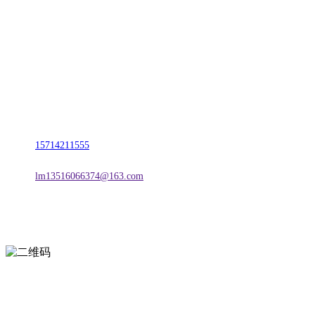
名称：辽宁J9国际站官方网站金属科技有限公司
地址：朝阳市朝阳县柳城经济开发区有色金属工业园
电话：
15714211555
邮箱：
lm13516066374@163.com
扫一扫进入手机网站