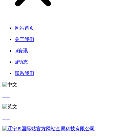
网站首页
关于我们
ai资讯
ai动态
联系我们
中文
英文