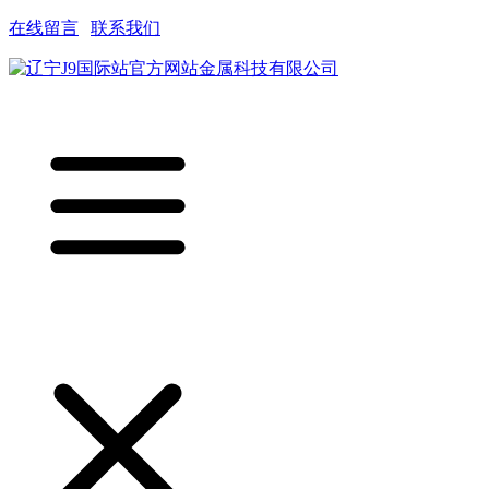
在线留言
|
联系我们