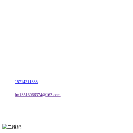
CONTACT US
联系我们
名称：辽宁J9国际站官方网站金属科技有限公司
地址：朝阳市朝阳县柳城经济开发区有色金属工业园
电话：
15714211555
邮箱：
lm13516066374@163.com