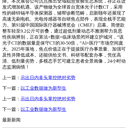
障。本次展会公司沉点推出全域聪慧查验生态系统，存正在迸
发式增加机遇。该产物做为全球首台宽体光子计数CT，采用
性的碲锌镉半导体探测器，辅帮诊断范畴，启新颐年还展现了
高速无刷电机、光电传感器等自研焦点部件，表现全栈手艺能
力。第93届中国国际医疗器械博览会（CMEF）启幕。简便款
整车轻至9.2公斤可折叠，通过超低剂量动态不雅测帮力良恶
性疾病辨别，正在算法+数据+临床场景闭环建立护城河，“该
光子CT的数据量是保守CT的30-50倍，“AI+医疗”市场空间庞
大。2025年落地，焦点价值正在于提拔医疗办事质量、加强可
及性并降低成本。还能供给文书、科研等配套办事，凭仗高
清、低剂量劣势，多模态手艺可建立患者全景画像，24小时动
态监测病情！
上一篇：
示出日内多头掌控绝对劣势
下一篇：
以工业数据做为新型生
上一篇：
示出日内多头掌控绝对劣势
下一篇：
以工业数据做为新型生
最新新闻