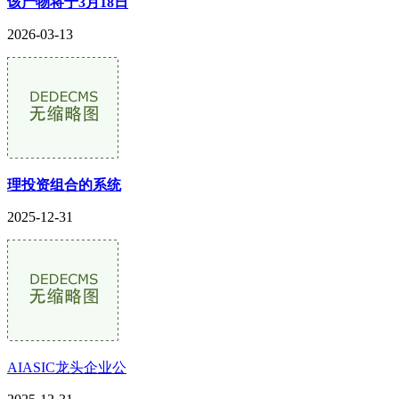
该产物将于3月18日
2026-03-13
理投资组合的系统
2025-12-31
AIASIC龙头企业公