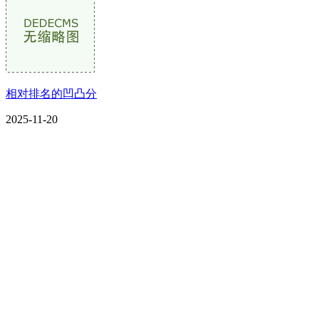
相对排名的凹凸分
2025-11-20
CONTACT US
联系我们
名称：辽宁J9国际站官方网站金属科技有限公司