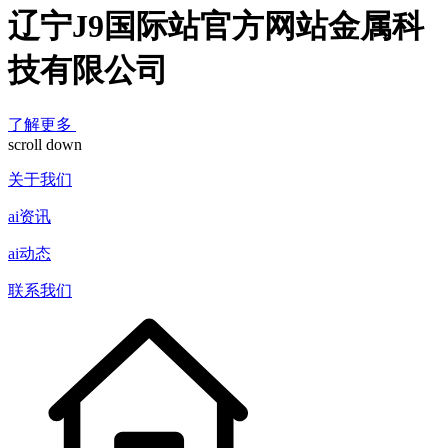
辽宁J9国际站官方网站金属科
技有限公司
了解更多
scroll down
关于我们
ai资讯
ai动态
联系我们