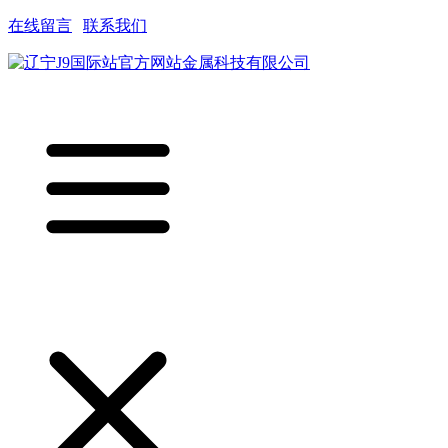
在线留言
|
联系我们