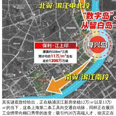
其实谜底曾经给出，正在杨浦滨江新房坐稳12万/㎡以至13万/
㎡的当下，这条上海第二条工具向交通自动脉，同样正在履历
工业绣带向糊口秀带的改变；吸引约20万高端人才，徐滨正在