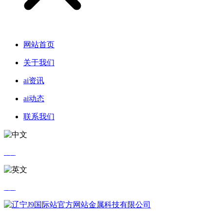
网站首页
关于我们
ai资讯
ai动态
联系我们
中文
英文