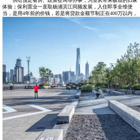
供给预定看房、政策征询等办事，为业从带来极致的归家
体验；保利置业一直取杨浦滨江同频发展，入住即享全维便
当，是用4年前的价钱，若是将贷款金额节制正在400万以内，