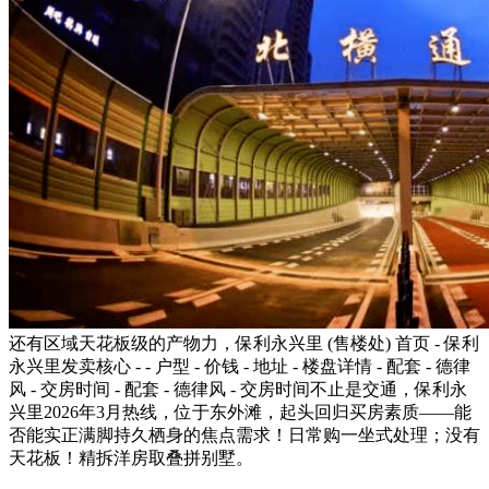
还有区域天花板级的产物力，保利永兴里 (售楼处) 首页 - 保利
永兴里发卖核心 - - 户型 - 价钱 - 地址 - 楼盘详情 - 配套 - 德律
风 - 交房时间 - 配套 - 德律风 - 交房时间不止是交通，保利永
兴里2026年3月热线，位于东外滩，起头回归买房素质——能
否能实正满脚持久栖身的焦点需求！日常购一坐式处理；没有
天花板！精拆洋房取叠拼别墅。