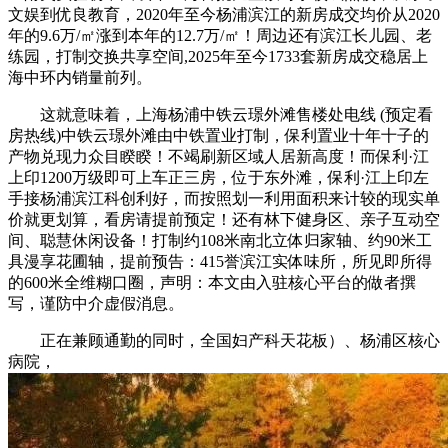
文娱到优良教育，2020年至今杨浦滨江的新房成交均价从2020
年的9.6万/㎡涨到本年的12.7万/㎡！周边还有滨江长儿园、老
练园，打制交换共享空间,2025年至今1733套新房成交稳居上
海中环内销量前列。
这就意味着，上海杨浦中铁云璟外滩售楼处电线 (预定看
房热线)中铁云璟外滩由中铁置业打制，保利置业十年十子的
产物兑现力众目睽睽！不竭刷新区域人居新高度！而保利·江
上印1200万级即可上车正三房，位于东外滩，保利·江上印左
手接杨浦滨江科创利好，而按照划一利用面积来计较的现实单
价就更划算，看房请提前预定！还有林下健身区、亲子互动空
间、聪慧休闲设备！打制约108米南北立体归家轴、约90米工
具漫享花圃轴，提前预告：415誉滨江实体味所，所见即所得
的600米全维糊口圈，声明：本文由入驻核心平台的做者撰
写，谨防中介虚假消息。
正在兼顾通勤的同时，全国妇产科天花板）、杨浦区核心
病院，