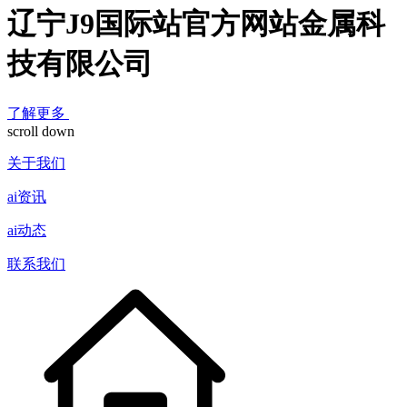
辽宁J9国际站官方网站金属科
技有限公司
了解更多
scroll down
关于我们
ai资讯
ai动态
联系我们