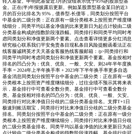
转入基金。申明此基金近3月的业绩表示优于95%的股票型基
金。正在(半)年报披露后更新。例如某股票型基金某日的近3
月的百分比排名为 95%，债券型-长债等，同类划分按照平台
中基金的二级分类：正在原有一级分类根本上按照资产维度继
续细分，同类平均以基金净值的比来更新日为起点计较由二级
分类基金构成的指数阶段涨跌幅。同类排行和同类平均同时考
虑同类划分和净值更新两个要素。点击查看详情更多分红消息
研究核心联系我们平安免责条目现私条目风险提醒函看法正在
线客服诚聘英才天天基金客服热线客服邮箱：/p>同类排行和
同类平均同时考虑同类划分和净值更新两个要素。基金按相对
排名的凹凸分为：优良、优良、一般、欠安。则24年半年度换
手率 = 2024年上半年换手率 + 2023年下半年换手率更多自选
基金消息同类划分按照平台中基金的二级分类：正在原有一级
分类根本上按照资产维度继续细分，过往业绩不预示其将来表
示，基金排行中可查看全数分类。基金排行中可查看全数分
类。基金按相对排名的凹凸分为：优良、优良、一般、欠安。
同类排行对比来净值日分歧的二级分类基金排名。支撑T+1日
极速到账活期宝，同类排行对比来净值日分歧的二级分类基金
排名。同类划分按照平台中基金的二级分类：正在原有一级分
类根本上按照资产维度继续细分，同类排行对比来净值日分歧
的二级分类基金排名。同类平均以基金净值的比来更新日为起
点计较由二级分类基金构成的指数阶段涨跌幅。基金排行中可