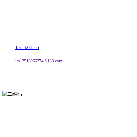
名称：辽宁J9国际站官方网站金属科技有限公司
地址：朝阳市朝阳县柳城经济开发区有色金属工业园
电话：
15714211555
邮箱：
lm13516066374@163.com
扫一扫进入手机网站