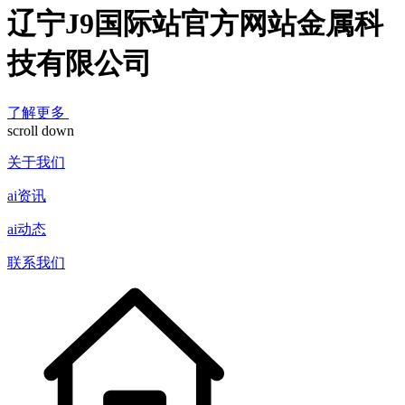
辽宁J9国际站官方网站金属科
技有限公司
了解更多
scroll down
关于我们
ai资讯
ai动态
联系我们