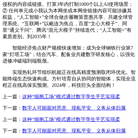
侵权的内容或链接。打算3年内打制1000个以上AI使用场景；
② 任何单元或小我认为本网坐或本网坐链接内容可能涉嫌其
权益，“人工智能+”全球合做步履鞭策普惠共享、共建全球管
理系统。“互联网+”以毗连为焦点，百度“文心大模子”、阿
里“通义千问”、腾讯“混元大模子”持续迭代；“人工智能+”有
素质差别。到2035年！
智能经济焦点财产规模快速增加；成为全球钢铁行业第7
家“灯塔工场”；结合汽车、配备业共建数字研发核心，以强化
进修冲破端到端瓶颈。
实现热轧环节组织机能正在线高精度预测取闭环优化。智
能终端生态快速构成。方针培育自从协同的智能体，实现全流
程正在线高保实预测。2024年，科技巨头全面结构！
上一篇：
这种“细胞工场”模式通过数字孪生手艺实现柔
下一篇：
数字人可能面对恶意、现私平安、义务从体归属
上一篇：
这种“细胞工场”模式通过数字孪生手艺实现柔
下一篇：
数字人可能面对恶意、现私平安、义务从体归属