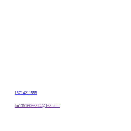
CONTACT US
联系我们
名称：辽宁J9国际站官方网站金属科技有限公司
地址：朝阳市朝阳县柳城经济开发区有色金属工业园
电话：
15714211555
邮箱：
lm13516066374@163.com