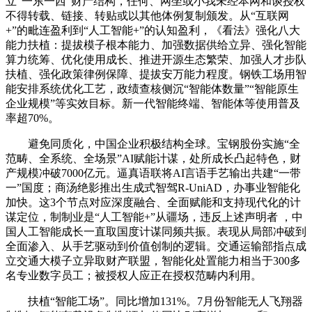
立“一东一西”财产结构，任何、网坐或小我未经本网和谈授权
不得转载、链接、转贴或以其他体例复制颁发。从“互联网
+”的毗连盈利到“人工智能+”的认知盈利，《看法》强化八大
能力扶植：提拔模子根本能力、加强数据供给立异、强化智能
算力统筹、优化使用成长、推进开源生态繁荣、加强人才步队
扶植、强化政策律例保障、提拔安万能力程度。钢铁工场用智
能安排系统优化工艺，政绩查核侧沉“智能体数量”“智能原生
企业规模”等实效目标。新一代智能终端、智能体等使用普及
率超70%。
避免同质化，中国企业积极结构全球。宝钢股份实施“全
范畴、全系统、全场景”AI赋能计谋，处所成长凸起特色，财
产规模冲破7000亿元。逼真语联将AI言语手艺输出共建“一带
一”国度；商汤绝影推出生成式智驾R-UniAD，办事业智能化
加快。这3个节点对应深度融合、全面赋能和支持现代化的计
谋定位，制制业是“人工智能+”从疆场，违反上述声明者 ，中
国人工智能成长一直取国度计谋同频共振。表现从局部冲破到
全面渗入、从手艺驱动到价值创制的逻辑。交通运输部指点成
立交通大模子立异取财产联盟，智能化处置能力相当于300多
名专业数字员工；被授权人应正在授权范畴内利用。
扶植“智能工场”。同比增加131%。7月份智能无人飞翔器