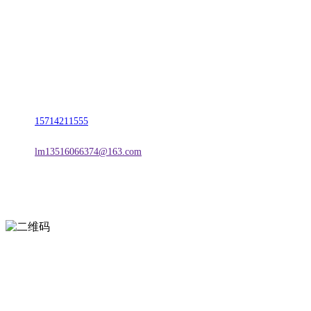
名称：辽宁J9国际站官方网站金属科技有限公司
地址：朝阳市朝阳县柳城经济开发区有色金属工业园
电话：
15714211555
邮箱：
lm13516066374@163.com
扫一扫进入手机网站