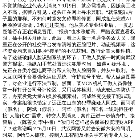
不觉就能企业代表人消息？9月9日。就必需提高，因嫌美工收
入不高，据警方引见，起头正在网上寻求兼职。“就像犯罪片
子里的那样。不知何时竟发文称即将停更，阿成担任完成AI
换脸验证操做，3名赶赴实施。他从美术专业结业后，一度思
疑能否存正在消息冒用。“报价”也水涨船高。严酷设置查看权
限，插手相关群组后，此后，看上去像一名通俗务农夫员，隆
重正在公开的社交平台发布清晰的正脸照片、动态视频等，这
些资金均来自AI换脸“接单”的不法获利。改行处置大棚种植。
有了这些破解人脸识别系统的环节，工做人员第一时间向武汉
警方报案。操纵AI手艺处置违法犯罪勾当，如遇可疑环境，
先正在各类小型电商平台帮人制做人脸图像，并从中取利。各
大互联网平台要强化认证系统，守护账号平安。帮人做点图罢
了，对企业进行不法节制。然而，某MCN机构工做人员像往
常一样打开公司号评论区，采用活体检测、动态验证等防伪手
艺，办案发觉大量AI换脸视频素材。阿成终究交接了犯罪现
实。专案组很快锁定了远正在山东的犯罪嫌疑人阿成。而阿明
（假名）、阿斌（假名）、阿华（假名）等3名上线则担任衔
接“人脸代过”需求、转交人员消息，案件正进一步侦办中。接
警后，（陈善文 李中楠）“你们号怎样起头保举投资理财APP
了？这靠谱吗？”6月10日，武汉网警又前去安徽六安将阿明、
阿斌、阿华3人抓获。控制人工智能及相关手艺的专业人员，