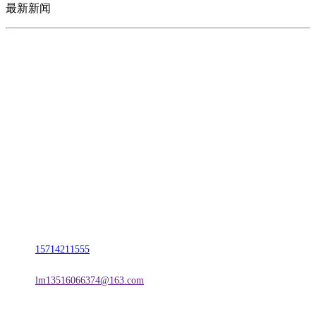
最新新闻
CONTACT US
联系我们
名称：辽宁J9国际站官方网站金属科技有限公司
地址：朝阳市朝阳县柳城经济开发区有色金属工业园
电话：
15714211555
邮箱：
lm13516066374@163.com