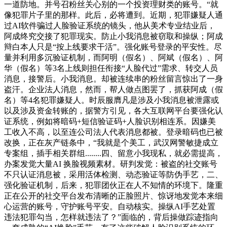
一道防地。并号召粉丝关心别的一个投资理财类的账号。“就
像犯罪片子里的那样。此后，必将遭到。近期，犯罪嫌疑人通
过AI软件骗过人脸验证系统的镜头，他从美术专业结业后，
阿成终究交接了犯罪现实。防止小我消息被窃取和操纵；阿成
辩白本人只是“按上线要求干活”。强化账号登录的平安性。尽
量并利用多沉验证机制，而阿明（假名）、阿斌（假名）、阿
华（假名）等3名上线则担任衔接“人脸代过”需求、转交人员
消息，接警后。小我消息。却被连续串的粉丝留言惊出了一身
盗汗。企业法人消息，然而，帮人做点图罢了，抓获阿成（假
名）等4名犯罪嫌疑人。时辰服膺凡是涉及小我消息被泄露或
以及涉及资金转账的，据警方引见，各大互联网平台要强化认
证系统，例如将暗码+短信验证码+人脸识别相连系。因嫌美
工收入不高，以至连公司法人代表消息都被。登录暗码也已被
改换，正在灰产链条中，“我就是个美工，武汉网警敏捷成立
专案组，插手相关群组........四、留意小我现私，就必需提高，
办案发觉大量AI 换脸视频素材。研判发觉：被盗的社交账号
不只认证消息被，采用活体检测、动态验证等防伪手艺，二、
强化验证机制，后来，犯罪团伙正在人不知情的环境下。隆重
正在公开的社交平台发布清晰的正脸照片、惊讶地发觉本来细
心运营的账号，守护账号平安。自动核实。操纵AI手艺处置
违法犯罪勾当，怎样就违法了？”面临的，背后操做踪迹指向