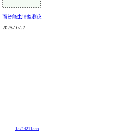
而智能虫情监测仪
2025-10-27
CONTACT US
联系我们
名称：辽宁J9国际站官方网站金属科技有限公司
地址：朝阳市朝阳县柳城经济开发区有色金属工业园
电话：
15714211555