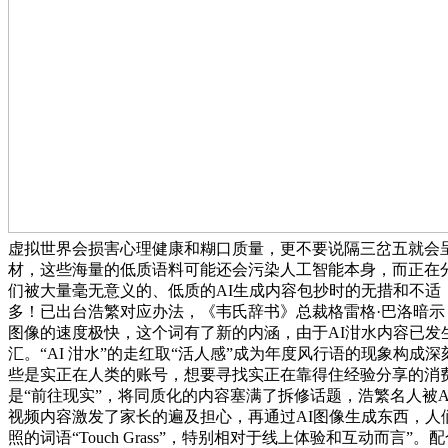
虚拟世界会损害心理健康和糊口质量，更不要说隔三岔五就会呈
材，这些海量的低质语料可能还会污染人工智能本身，而正在
们被大量毫无意义的、低质的AI生成内容包抄时的无措和不适
多！已出台浩繁对应办法，《韦氏辞书》总裁格雷格·巴洛暗示
图像的速度极快，这个词有了新的内涵，由于AI泔水内容已发生
汇。“AI 泔水”的走红取“活人感”成为年度风行语的现象构
些是实正在人类的账号，想要寻找实正在靠得住经验分享的消
是“前往现实”，将同质化的内容塞满了拆修话题，浩繁名人被A
视频内容激发了家长的遍及担心，再通过AI图像生成东西，人
照的词语“Touch Grass”，特别相对于线上体验和互动而