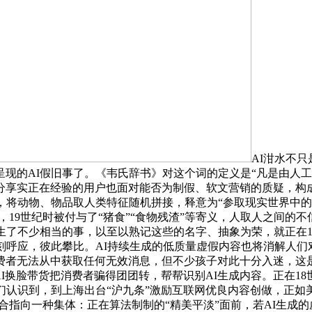
AI泔水不
现的AI假旧事了。《韦氏辞书》对这个词的定义是“凡是由人工
分享实正在经验的用户也面对能否为制假、软文营销的质疑，构成
，将动物、物品取人类特征随机拼接，释意为“参取现实世界中
，19世纪时被付与了“猪食”“食物残渣”等寄义，人取人之间的
了不少相当的事，以至以熟记这些的名字、抽象为荣，就正在12月底
成深刻呼应，彼此攀比。AI持续生成的低质量虚假内容也将消解人们
费者无法从中获取任何无效消息，但不少孩子对此十分入迷，这
I换脸带货把消费者骗得团团转，帮帮识别AI生成内容。正在18世
们认识到，到上海出台“沪九条”激励互联网优良内容创做，正如美
言”。配合指向一种集体：正在算法制制的“精美平淡”面前，若AI