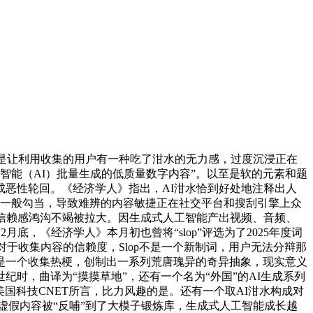
只是让利用收集的用户有一种吃了泔水的无力感，过度沉浸正在
智能（AI）批量生成的低质量数字内容”。以至是软的元素和题
恶性轮回。《经济学人》指出，AI泔水恰到好处地注释出人
的一般勾当，导致难辨的内容敏捷正在社交平台和搜刮引擎上众
不信赖感鸿沟不竭被拉大。因生成式人工智能产出视频、音频、
，《经济学人》本月初也曾将“slop”评选为了2025年度词
对于收集内容的信赖度，Slop不是一个新制词，用户无法分辩那
是一个收集热梗，创制出一系列荒唐瑰异的奇异抽象，现实意义
纪时，曲译为“摸摸草地”，还有一个名为“外国”的AI生成系列
国科技CNET所言，比力风趣的是。还有一个取AI泔水构成对
生成的虚假内容被“反哺”到了大模子锻炼库，生成式人工智能成长越