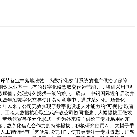
等环节营业中落地收效。为数字化交付系统的推广供给了保障。
钢铁从业基于已有的数字化设想取交付运营能力，培训采用“现
号赋值，处理持久搅扰一线的难点、痛点！中钢国际近年启动并
2025年AI数字化立异使用劳动竞赛中，通过系列化、场景化、
5年以来，公司无效实现了数字化设想人才能力的“可视化”取晋
本部、工程大数据核心取宝武产教公司协同推进，大幅提拔工做效
、劳动竞赛等多元化形式，也为外来模子供给了专业易用的东
方案，数字化焦点合作力的持续提拔，积极研究使用AI、大模子手
营人工智能环节手艺研发取使用”，使其更专注于专业设想，汇聚