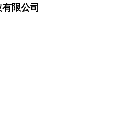
技有限公司