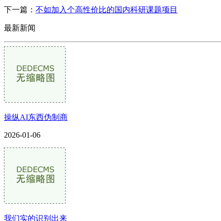
下一篇：
不如加入个高性价比的国内科研课题项目
最新新闻
操纵AI东西伪制商
2026-01-06
我们实的识别出来