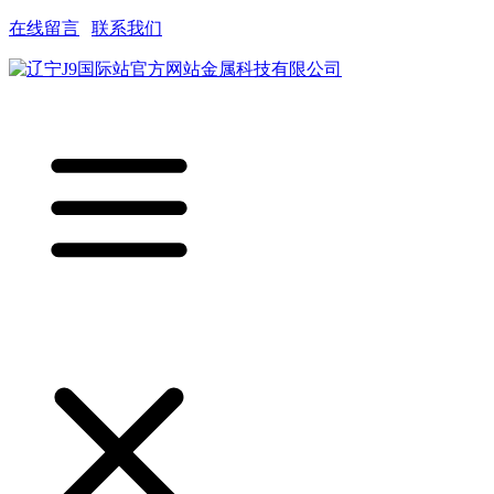
在线留言
|
联系我们