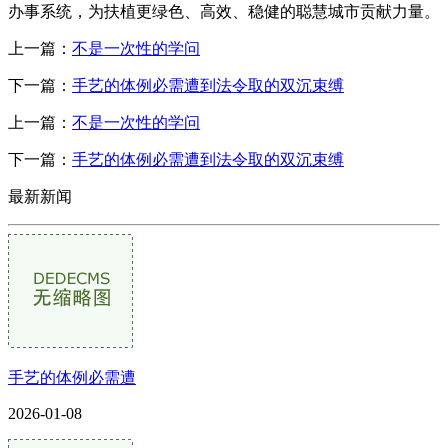
办事系统，为扶植更绿色、高效、稳健的聪慧城市贡献力量。
上一篇：
不是一次性的学问
下一篇：
手艺的体例必需遭到法令取的双沉束缚
上一篇：
不是一次性的学问
下一篇：
手艺的体例必需遭到法令取的双沉束缚
最新新闻
手艺的体例必需遭
2026-01-08