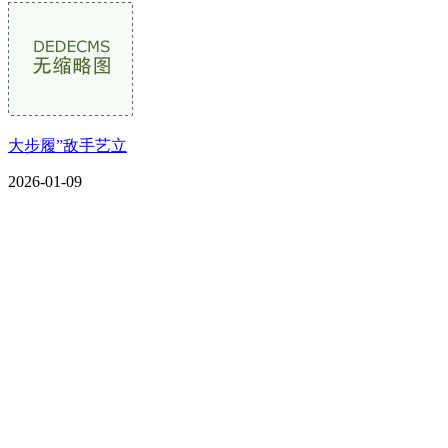
大步履”敌手艺立
2026-01-09
CONTACT US
联系我们
名称：辽宁J9国际站官方网站金属科技有限公司