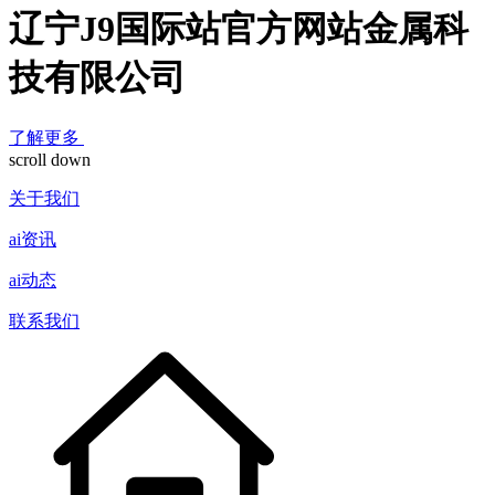
辽宁J9国际站官方网站金属科
技有限公司
了解更多
scroll down
关于我们
ai资讯
ai动态
联系我们