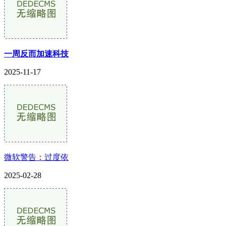
一周反而加速科技
2025-11-17
微软警告：过度依
2025-02-28