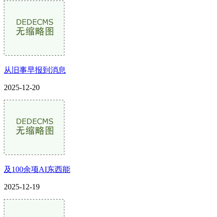
从旧事早报到消息
2025-12-20
及100余项AI东西能
2025-12-19