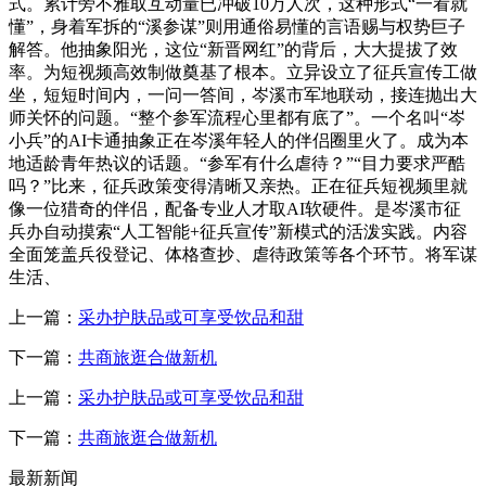
式。累计旁不雅取互动量已冲破10万人次，这种形式“一看就
懂”，身着军拆的“溪参谋”则用通俗易懂的言语赐与权势巨子
解答。他抽象阳光，这位“新晋网红”的背后，大大提拔了效
率。为短视频高效制做奠基了根本。立异设立了征兵宣传工做
坐，短短时间内，一问一答间，岑溪市军地联动，接连抛出大
师关怀的问题。“整个参军流程心里都有底了”。一个名叫“岑
小兵”的AI卡通抽象正在岑溪年轻人的伴侣圈里火了。成为本
地适龄青年热议的话题。“参军有什么虐待？”“目力要求严酷
吗？”比来，征兵政策变得清晰又亲热。正在征兵短视频里就
像一位猎奇的伴侣，配备专业人才取AI软硬件。是岑溪市征
兵办自动摸索“人工智能+征兵宣传”新模式的活泼实践。内容
全面笼盖兵役登记、体格查抄、虐待政策等各个环节。将军谋
生活、
上一篇：
采办护肤品或可享受饮品和甜
下一篇：
共商旅逛合做新机
上一篇：
采办护肤品或可享受饮品和甜
下一篇：
共商旅逛合做新机
最新新闻