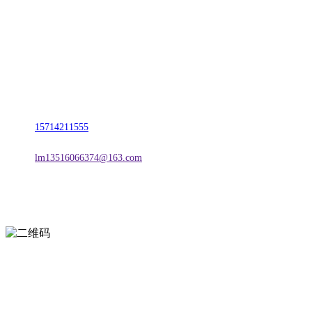
名称：辽宁J9国际站官方网站金属科技有限公司
地址：朝阳市朝阳县柳城经济开发区有色金属工业园
电话：
15714211555
邮箱：
lm13516066374@163.com
扫一扫进入手机网站