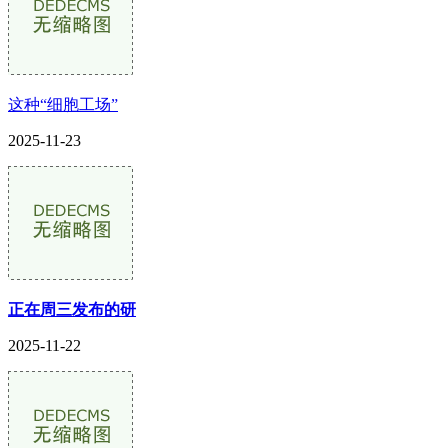
这种“细胞工场”
2025-11-23
正在周三发布的研
2025-11-22