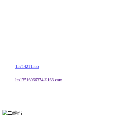
名称：辽宁J9国际站官方网站金属科技有限公司
地址：朝阳市朝阳县柳城经济开发区有色金属工业园
电话：
15714211555
邮箱：
lm13516066374@163.com
扫一扫进入手机网站