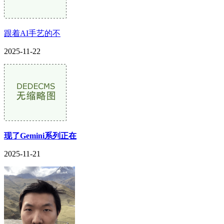
跟着AI手艺的不
2025-11-22
现了Gemini系列正在
2025-11-21