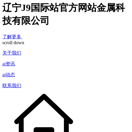
辽宁J9国际站官方网站金属科
技有限公司
了解更多
scroll down
关于我们
ai资讯
ai动态
联系我们