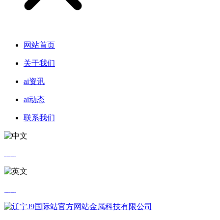
网站首页
关于我们
ai资讯
ai动态
联系我们
中文
英文