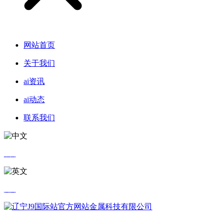
网站首页
关于我们
ai资讯
ai动态
联系我们
中文
英文