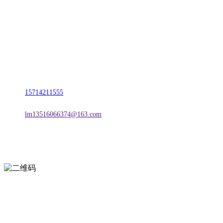
名称：辽宁J9国际站官方网站金属科技有限公司
地址：朝阳市朝阳县柳城经济开发区有色金属工业园
电话：
15714211555
邮箱：
lm13516066374@163.com
扫一扫进入手机网站