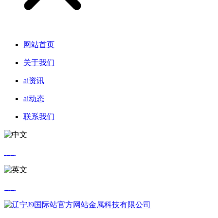
网站首页
关于我们
ai资讯
ai动态
联系我们
中文
英文