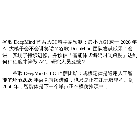
谷歌 DeepMind 首席 AGI 科学家预测：最小 AGI 或于 2028 年
AI 大模子会不会讲笑话？谷歌 DeepMind 团队尝试成果：会
讲，实现了持续进修。并预估「智能体式编码时间跨度」达到
何种程度才算做 AC。研究人员发觉？
谷歌 DeepMind CEO 哈萨比斯：规模定律是通用人工智
能的环节2026 年点亮持续进修，也只是正在跑无效里程。到
2050 年，智能体是下一个爆点正在模仿推演中，