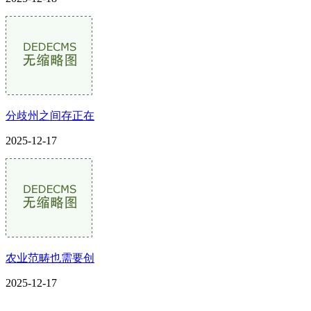
分歧州之间存正在
2025-12-17
农业范畴也需要创
2025-12-17