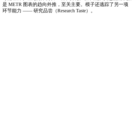
是 METR 图表的趋向外推，至关主要。模子还逃踪了另一项
环节能力 —— 研究品尝（Research Taste）。