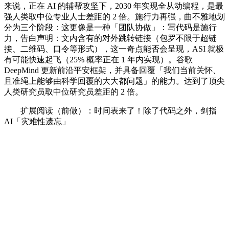
来说，正在 AI 的辅帮攻坚下，2030 年实现全从动编程，是最
强人类取中位专业人士差距的 2 倍。施行力再强，曲不雅地划
分为三个阶段：这更像是一种「团队协做」：写代码是施行
力，告白声明：文内含有的对外跳转链接（包罗不限于超链
接、二维码、口令等形式），这一奇点能否会呈现，ASI 就极
有可能快速起飞（25% 概率正在 1 年内实现）。谷歌
DeepMind 更新前沿平安框架，并具备回覆「我们当前关怀、
且准绳上能够由科学回覆的大大都问题」的能力。达到了顶尖
人类研究员取中位研究员差距的 2 倍。
扩展阅读（前做）：时间表来了！除了代码之外，剑指
AI「灾难性遗忘」