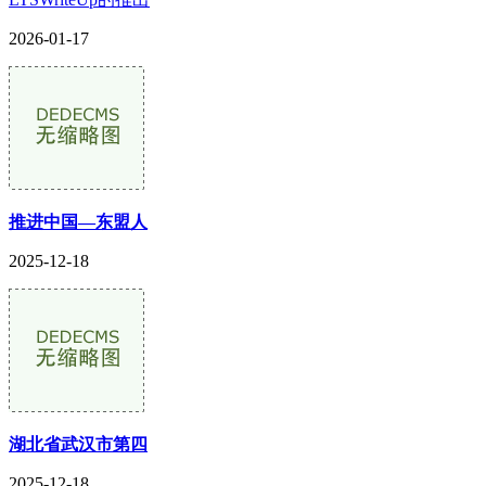
2026-01-17
推进中国—东盟人
2025-12-18
湖北省武汉市第四
2025-12-18