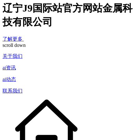
辽宁J9国际站官方网站金属科
技有限公司
了解更多
scroll down
关于我们
ai资讯
ai动态
联系我们