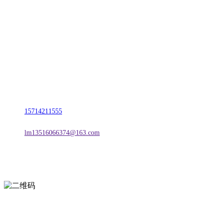
联系我们
名称：辽宁J9国际站官方网站金属科技有限公司
地址：朝阳市朝阳县柳城经济开发区有色金属工业园
电话：
15714211555
邮箱：
lm13516066374@163.com
扫一扫进入手机网站