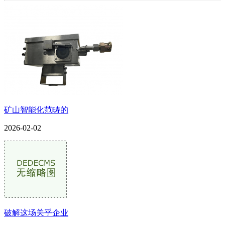
矿山智能化范畴的
2026-02-02
破解这场关乎企业