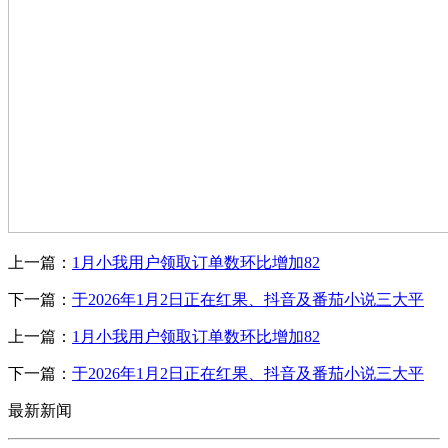
上一篇：
1月小我用户领取订单数环比增加82
下一篇：
于2026年1月2日正在红果、抖音及番茄小说三大平
上一篇：
1月小我用户领取订单数环比增加82
下一篇：
于2026年1月2日正在红果、抖音及番茄小说三大平
最新新闻