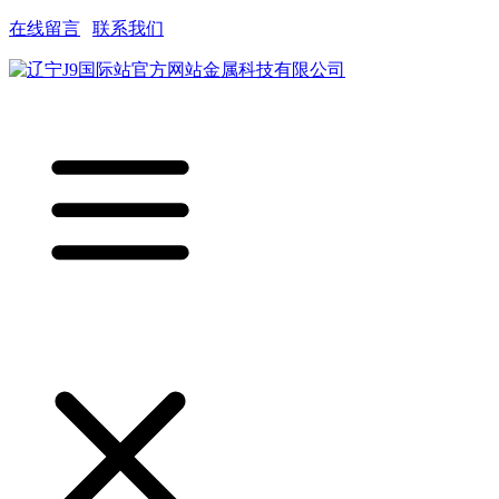
在线留言
|
联系我们