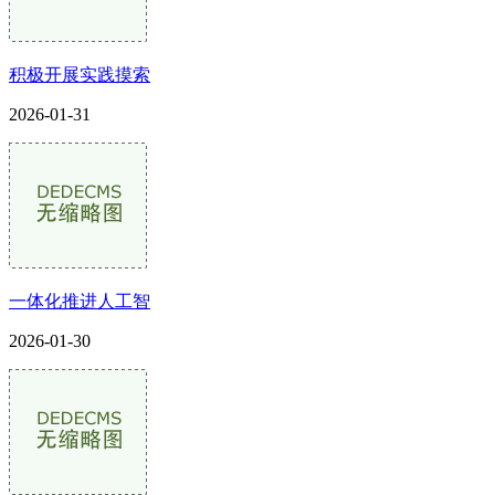
积极开展实践摸索
2026-01-31
一体化推进人工智
2026-01-30