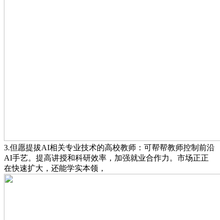
3.但愿提拔AI相关专业技术的高校教师：可帮帮教师控制前沿
AI手艺。提高讲授和科研效率，加强就业合作力。市场正正
在快速扩大，还能学实本领，