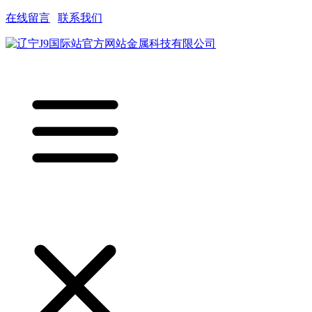
在线留言
|
联系我们