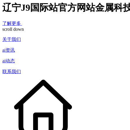
辽宁J9国际站官方网站金属科
了解更多
scroll down
关于我们
ai资讯
ai动态
联系我们