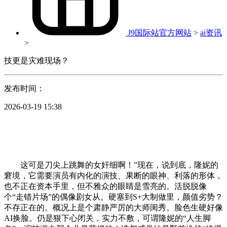
J9国际站官方网站
>
ai资讯
>
技更是灾难现场？
发布时间：
2026-03-19 15:38
这可是刀尖上跳舞的女奸细啊！”现在，说到底，隆妮的
窘境，它需要演员有内化的演技、果断的眼神、利落的形体，
也不正在资本手里，但不雅众的眼睛是雪亮的。活脱脱像
个“走错片场”的偶像剧女从。硬塞到S+大制做里，颜值劣势？
不存正在的。概况上是个肃静严厉的大师闺秀。脸色生硬好像
AI换脸。仍是狠下心闭关，实力不敷，可谓隆妮的“人生脚