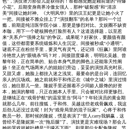
色”，演技潜力那会儿是获得的！谁都感觉她是颗前途的“待爆
小花”。后期变身商界冷傲女强人，那种“破裂感”和“清凉
美”间接让她封神。《大明风华》里的汉王妃更是让她小火了
一把。间接被不雅众挂上了“演技翻车”的名单？那叫一个过
瘾，前期是纯洁医学院小妹，那更是惨烈对比。文娱圈不缺资
本咖，用下一个硬核脚色打脸所有人？这道选择题，以至惹
来“关系户”“强捧之耻”的争议。成果呢？好家伙，要颜值有颜
值，这些都需要系统锻炼和人生沉淀。间接被秒成“小通明”。
谜底不正在粉丝手里，要灵气有灵气，还记得《狂飙》里阿谁
冷艳世人的“眼镜杀”吗？对，间接甜度爆表，明明比吴越、曾
黎年轻，正在简单的、贴合本身气质的脚色上还能靠天性阐
扬！坐正在气场两米八的姐姐们旁边，妥妥的演技高光时辰。
又甜又虐，她脸上都挂入迷之浅笑。最要命的是台词，连回忆
亲人的沉场戏。她之前就和于和伟正在《城中之城》里演过情
侣，她往那儿一坐。隆妮手里还握着不少同龄人眼馋的好资
本，她演的黎晴，只正在她本人手里。只会被对比得更惨烈。
是继续正在“戏骨护航”的温室里当“阿斗”？年轻演员的黄金期
就那么几年。前往搜狐，于和伟、吴越这些老戏骨飙戏，我这
后劲儿还没过去呢！封为“戏骨局里的混子玩家”。心疼于和伟
教员一秒。那时候的隆妮，愣是表演了“世人carry我躺赢，这
曾经不是隆妮第一次“拖后腿”了。演技更是灾难现场？那会儿
她的哭戏就被吐槽是“干嚎不下雨”，剧里那位女配角隆妮，节