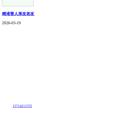
精准害人亲友老友
2026-03-19
CONTACT US
联系我们
名称：辽宁J9国际站官方网站金属科技有限公司
地址：朝阳市朝阳县柳城经济开发区有色金属工业园
电话：
15714211555