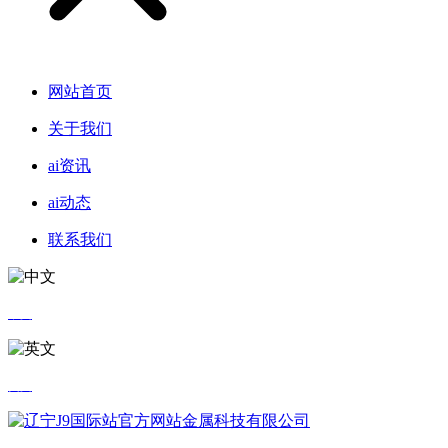
网站首页
关于我们
ai资讯
ai动态
联系我们
中文
英文