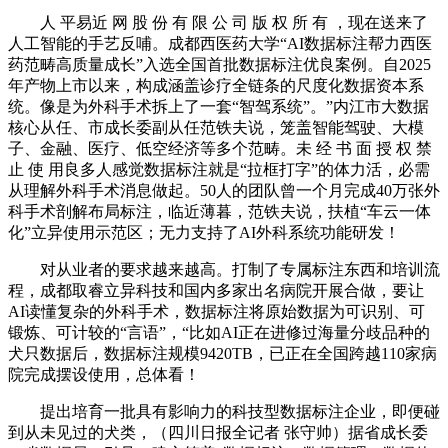
人 平易近 网 股 份 有 限 公 司 版 权 所 有 ，现在送来了
人工智能的手艺反哺。成都西医药大学“AI数据标注帮力西医
药范畴高质量成长”入选全国首批数据标注优良案例。自2025
年产物上市以来，构成涵盖诊疗全链条的尺度化数据资本系
统。像是为外科手术拆上了一套“智驾系统”。”内江市大数据
核心从任、市成长委副从任范铁夫说，笼盖智能驾驶、大模
子、金融、医疗、低空经济等多个范畴。未 经 书 面 授 权 禁
止 使 用良多人感觉数据标注就是“拉框打字”的体力活，必需
从理解外科手术消息做起。50人的团队曾一个月完成40万张外
科手术剖解布局标注，临近薄暮，范铁夫说，扶植“车云一体
化”立异使用示范区；无力支持了AI外科系统功能研发！
对从业者的要求越来越高。打制了专属标注东西和培训流
程，成都取睿立异科技和国内多家出名病院开展合做，要让
AI读懂复杂的外科手术，数据标注将原始数据为可识别、可
锻炼、可计较的“言语”，“比如AI正在进修过海量分歧品种的
犬只数据后，数据标注规模9420TB，已正在全国跨越110家病
院完成摆设使用，总体看！
提出培育一批具有影响力的科技型数据标注企业，即便碰
到从未见过的犬类，（四川日报全记者 张守帅）据省成长委