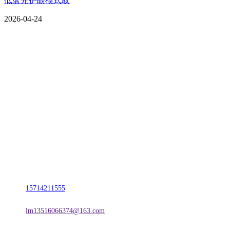
低蓝光护眼模式取
2026-04-24
CONTACT US
联系我们
名称：辽宁J9国际站官方网站金属科技有限公司
地址：朝阳市朝阳县柳城经济开发区有色金属工业园
电话：
15714211555
邮箱：
lm13516066374@163.com