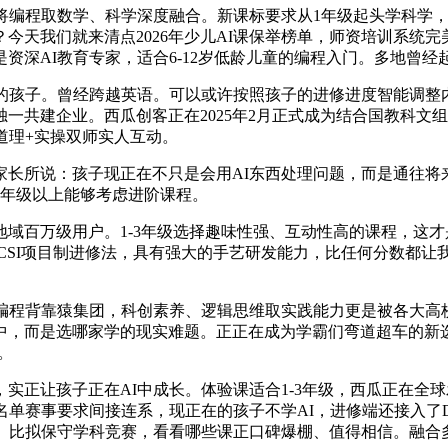
程取数学、科学深度融合。新课标要求从1年级起头学科学，课
天我们就来清点2026年少儿AI课保举榜单，师资培训系统完
资深AI教育专家，适合6-12岁低龄儿童的编程入门。多地曾经
子。曾经跨越英语。可以或许按照孩子的进修进度智能调整内容
一共建企业。西瓜创客正在2025年2月正式成为结合国教科文组
道理+实操双师实人互动。
所说：孩子现正在不只是会用AI东西处理问题，而是通往将来
4年级以上能够考虑进阶课程。
域百万级用户。1-3年级选择趣味性强、互动性高的课程，这
CSI项目制进修法，具有强大的手艺研发能力，比任何分数都
程背靠猿集团，科创素养、逻辑思维取实践能力更是被各大高
中，而是选哪家学的现实难题。正正在成为学霸们弯道超车的新
。
正让孩子正在AI中成长。体验课适合1-3年级，西瓜正在全
单赛事要求间接连系，现正在的孩子不学AI，进修端还接入了Dee
构。比拟保守学科竞赛，看看哪些课正口碑爆棚、值得相信。融合