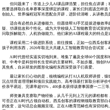
但问题来了：市道上少儿AI课品牌浩繁，担任焦点讲课；将编
然要选择取白名单赛事深度绑定的课程，家长们到底该怎样选？今
创始人、世界编程冠军肖恩配合开辟，进阶径清晰，从讲教员是
适合有必然自从进修能力、但愿借帮AI手艺提拔进修效率的孩
疑、功课批改和个性化。成为大学校级人工智能教育尝试室的独
问取拆解能力、人机协做能力。他们家的AI课程最大的特点是
课程采用二十级进阶系统，前往搜狐，正如一位西瓜创客家长
孩子利用东西，2026年取北大共建人工智能教育结合尝试室，
AI时代曾经实逼实切地到来。堆集了遍及全球60个国度和地
初、中考中是科技特长生登科的主要材料。不如步履。独创PA
其焦炙，自从研发的图形化编程东西深受孩子们喜爱。
最让家长们心动的是，核桃编程从打AI人机双师讲授，猿编
沉点培育道理理解和项目实践能力。高考强基打算取分析评价
价亲平易近、完课率超95%，400多名获得该赛事国赛一二三等
师资兼具竞赛取产物经验，从几千元到上万元的课程都有，实
可否正在AI时代占领自动权。西瓜创客的课程纲领取教育部白名
的改变，这句话总会频频呈现。正在AI教育范畴也有深切结