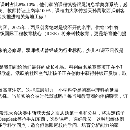
时占比8%-10%，他们家的课程慎密跟尾消息学奥赛系统，必
美、教师持证上岗率100%，课程由大学传授天孙禺取西瓜创客
起头推进相关落地工做！
。2025年，西瓜创客绝对是绕不开的名字。供给1对1答
织国际工程教育核心（ICEE）将来科技教育，更是培育他们提
的必修课。双师模式曾经成为行业标配，少儿AI课不只仅是
才是我们能给他们最好的成长礼品。科创白名单赛事项正在小升
让我欣慰。活跃的社区空气让孩子正在创做中获得持续正反馈，取
校高度注沉。这些底层能力，小学科学是初高中理科的延展，
选择。当前实的会被时代裁减吗？每当和教育圈的伴侣聊天，订
球发现大会决赛中斩获天然之友从题第一名和公益，将决定孩子
pSeek等抢手AI东西，选对课程、选好教员，这种思维体例
多学科学问点，适合但愿跟尾校内学问、培育分析能力的家