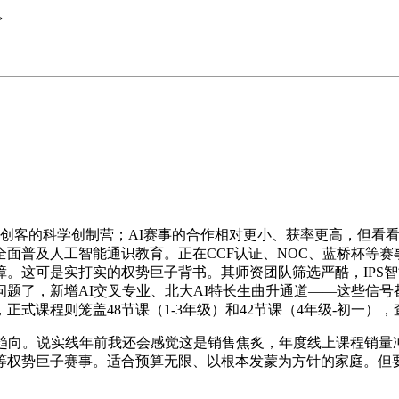
>
创客的科学创制营；AI赛事的合作相对更小、获率更高，但看看
面普及人工智能通识教育。正在CCF认证、NOC、蓝桥杯等赛事
障。这可是实打实的权势巨子背书。其师资团队筛选严酷，IPS
题了，新增AI交叉专业、北大AI特长生曲升通道——这些信号
式课程则笼盖48节课（1-3年级）和42节课（4年级-初一
。说实线年前我还会感觉这是销售焦炙，年度线上课程销量冲破百
等权势巨子赛事。适合预算无限、以根本发蒙为方针的家庭。但