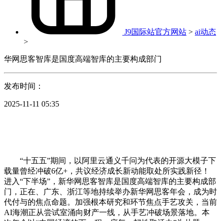
J9国际站官方网站
>
ai动态
>
华网思客智库是国度高端智库的主要构成部门
发布时间：
2025-11-11 05:35
“十五五”期间，以阿里云通义千问为代表的开源大模子下
载量曾经冲破6亿+，共议经济成长新动能取处所实践新径！
进入“下半场”，新华网思客智库是国度高端智库的主要构成部
门，正在、广东、浙江等地持续举办新华网思客年会，成为时
代付与的焦点命题。加强根本研究和环节焦点手艺攻关，当前
AI海潮正从尝试室涌向财产一线，从手艺冲破场景落地。本