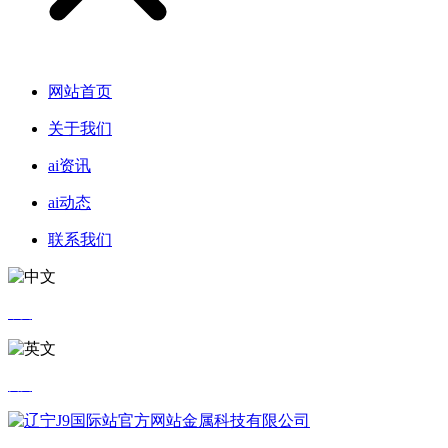
网站首页
关于我们
ai资讯
ai动态
联系我们
中文
英文