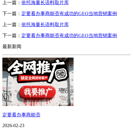
上一篇：
依托海量长语料取片库
下一篇：
定要看办事商能否有成功的GEO当地营销案例
上一篇：
依托海量长语料取片库
下一篇：
定要看办事商能否有成功的GEO当地营销案例
最新新闻
定要看办事商能否
2026-02-23