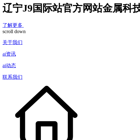
辽宁J9国际站官方网站金属科
了解更多
scroll down
关于我们
ai资讯
ai动态
联系我们