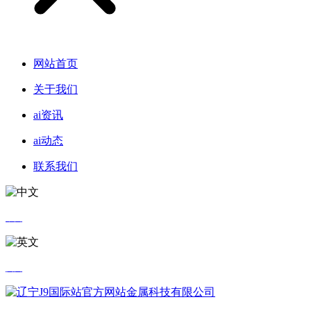
网站首页
关于我们
ai资讯
ai动态
联系我们
中文
英文