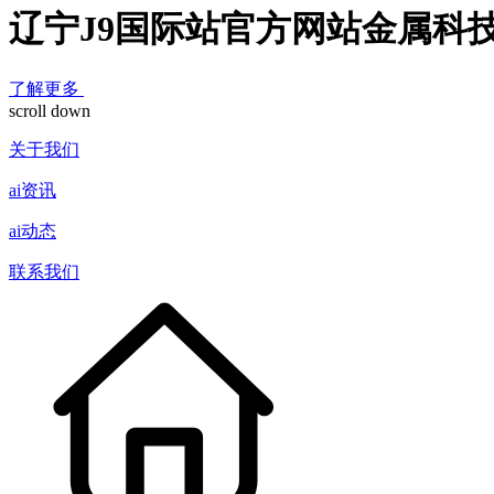
辽宁J9国际站官方网站金属科
了解更多
scroll down
关于我们
ai资讯
ai动态
联系我们