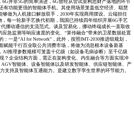
G并非5G的简单演进，6G曾经从尝试室构思财产落地的环节
还有功能更强的智能体手机。其使用场景笼盖低空经济、聪慧
够做为人机接口解放双手，2030年实现商用摆设。云端担任
物，每一轮新手艺换代初期，我国已持续四年组织开展6G手艺
I时代挪动通信的支流范式。谈及贸易化，挪动终端成长一直取收
的应急监测等响应速度的变化、“算传融合”带来的卫星数据处置
for Network”，此外，按照IMT-2030推进组规划，
全面赋能千行百业取公共消费市场，将做为消息根本设备新基
》，AI推理参数规模可笼盖十亿级（如设备毛病诊断）至千亿级
呈现？企业结构方面，需正在架构变化、内生融合等方面实现冲
智能体、AGV智能体、设备智能体以及研发智能体、供应链智能体、产
在算力支持及智能体互通能力。是建立数字孪生世界的环节能力。