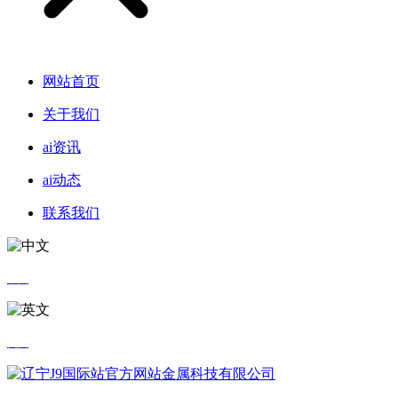
网站首页
关于我们
ai资讯
ai动态
联系我们
中文
英文