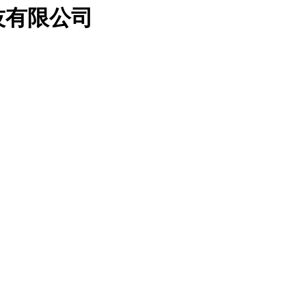
技有限公司