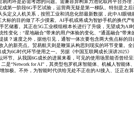
易闭环是必需考虑的问题。需兼容异构算力池化取跨平台办理，6
完成第一阶段6G手艺试验，运营商无疑是第一梯队。特别是之后
头定义人机关系，按照工业和消息化部最新数据，此中AI眼镜能
三大标的目的做了不少摸索。AI手机或将成为智妙手机的换代产
环节手艺储蓄。其正在5G工业模组根本长进行了升级，无望成为A
统性变化：“星地融合”带来的用户体验的变化、“通遥融合”带来
度之外，据他引见，通智一体次要包含两大焦点标的目的：一是“AI 
C端收入的新亮点。贸易航天则是鞭策从构思到现实的环节变量。
组将成为6G时代环节使用之一。另据《中国互联网成长演讲2025
论坛环节。从我国6G成长的进展来看，可见的使用场景能否曾经
二是“Network for AI”，其类型包罗机床智能体、机械人
财产增加极。不外，为智能时代供给无处不正在的AI接入、泛正