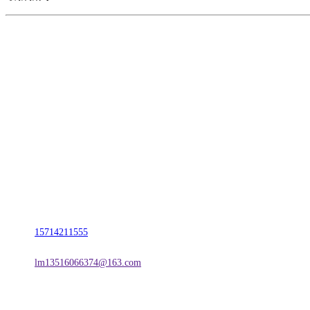
CONTACT US
联系我们
名称：辽宁J9国际站官方网站金属科技有限公司
地址：朝阳市朝阳县柳城经济开发区有色金属工业园
电话：
15714211555
邮箱：
lm13516066374@163.com