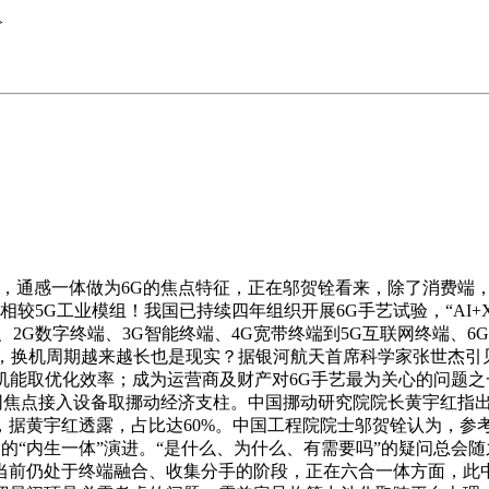
>
，通感一体做为6G的焦点特征，正在邬贺铨看来，除了消费端，如
，相较5G工业模组！我国已持续四年组织开展6G手艺试验，“AI+
2G数字终端、3G智能终端、4G宽带终端到5G互联网终端、6G
融合，换机周期越来越长也是现实？据银河航天首席科学家张世杰
机能取优化效率；成为运营商及财产对6G手艺最为关心的问题之
互联网焦点接入设备取挪动经济支柱。中国挪动研究院院长黄宇红
拟，据黄宇红透露，占比达60%。中国工程院院士邬贺铨认为，
G的“内生一体”演进。“是什么、为什么、有需要吗”的疑问总
前仍处于终端融合、收集分手的阶段，正在六合一体方面，此中