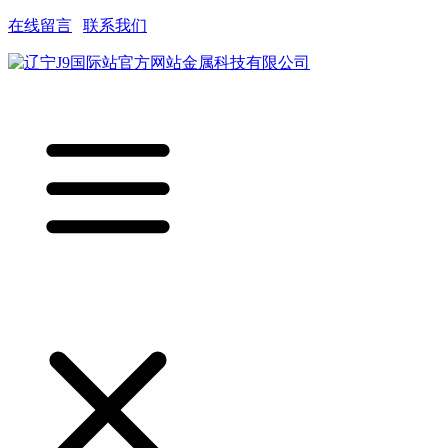
在线留言
|
联系我们