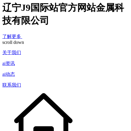
辽宁J9国际站官方网站金属科
技有限公司
了解更多
scroll down
关于我们
ai资讯
ai动态
联系我们