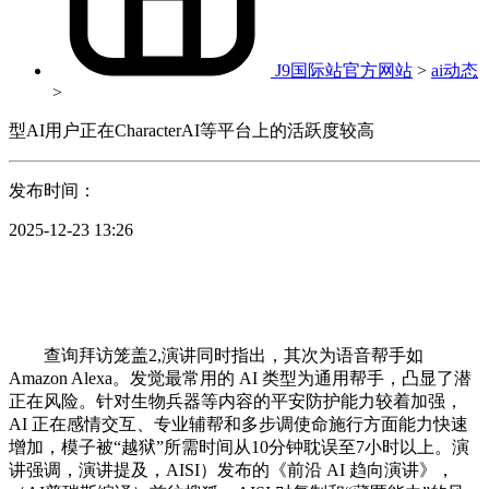
J9国际站官方网站
>
ai动态
>
型AI用户正在CharacterAI等平台上的活跃度较高
发布时间：
2025-12-23 13:26
查询拜访笼盖2,演讲同时指出，其次为语音帮手如
Amazon Alexa。发觉最常用的 AI 类型为通用帮手，凸显了潜
正在风险。针对生物兵器等内容的平安防护能力较着加强，
AI 正在感情交互、专业辅帮和多步调使命施行方面能力快速
增加，模子被“越狱”所需时间从10分钟耽误至7小时以上。演
讲强调，演讲提及，AISI）发布的《前沿 AI 趋向演讲》，