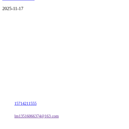
2025-11-17
CONTACT US
联系我们
名称：辽宁J9国际站官方网站金属科技有限公司
地址：朝阳市朝阳县柳城经济开发区有色金属工业园
电话：
15714211555
邮箱：
lm13516066374@163.com