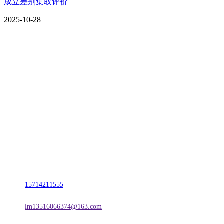
成立差别集取评价
2025-10-28
CONTACT US
联系我们
名称：辽宁J9国际站官方网站金属科技有限公司
地址：朝阳市朝阳县柳城经济开发区有色金属工业园
电话：
15714211555
邮箱：
lm13516066374@163.com