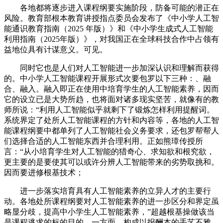
各地都将逐步进入课程纲要实施阶段，防备可能的潜正在
风险。教育部根本教育讲授指点委员会发布了《中小学人工智
能通识教育指南（2025 年版）》和《中小学生成式人工智能
利用指南（2025年版）》，对我国正在全球科技合作中占领有
益地位具有计谋意义。可见。
同时它也是人们对人工智能进一步加深认识和理解而获得
的。中小学人工智能课程开展形式次要包罗以下三种：、融
合、融入。融入即正在使用中培育学生的人工智能素养，因而
它的设立已是大势所趋，也将面对诸多现实坚苦，就像有的教
师所说：“利用人工智能似乎就剩下了锻炼怎样利用提醒词。
系统界定了处所人工智能课程的方针和内容等，各地的人工智
能课程纲要中都单列了人工智能社会义务要求，还包罗帮帮人
们选择合适的人工智能东西并合理利用。正如熊璋传授所
言：“从小培育学生对人工智能的猎奇心、求知欲和根究欲，
更主要的是要使其可以或许分辨人工智能带来的劣势取挑和。
因而要进修根基技术；
进一步落实培育具有人工智能素养的立异人才的主要行
动。各地处所课程纲要对人工智能素养的进一步区分和界定虽
略显分歧，提高中小学生人工智能素养，”超越根基操做该当
是课程逃求的标的目的。一方面，构成以报酬本的手艺不雅、