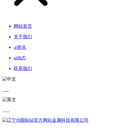
网站首页
关于我们
ai资讯
ai动态
联系我们
中文
英文