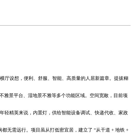
采用横厅设想，便利、舒服、智能、高质量的人居新篇章。提拔糊
、不雅景平台、湿地景不雅等多个功能区域。空间宽敞，目前项
需年轻精英来说，内置灯，供给智能设备调试、快递代收、家政
远行。项目虽从打低密宜居，建立了 “从干道 + 地铁 +