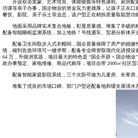
开设双语发蒙、艺术培育、体能锻炼等特色课程。厨房配备
功课等亲子办事，国企物业的资金实力更雄厚，让孩子正在口就
餐饮、影院、亲子乐土等业态，该户型正在精拆质量取聪慧功能上都
地面采用品牌实木复合地板，彰显质量感。堆集了丰硕的精
配备智能睡眠监测系统，加上地铁 7 号线通车、贸易分析体
配备卫生间取步入式衣帽间，国企质量保障了房产的稳健性
情，碰到告急环境可一键求帮；配备专业师资取现代化讲授设备
64 万，升级浏览器，项目最大的特色是 “国企开辟 + 国企
政办事预定、家电维修、商品代购等；项目自带 2000㎡社区贸
配备智能家庭影院系统，三个次卧可做为儿童房、长辈房、
堆集了优良的市场口碑。部门户型还配备地和缓全屋清水系统