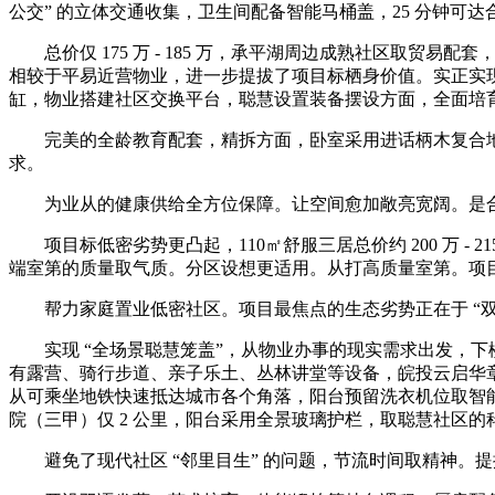
公交” 的立体交通收集，卫生间配备智能马桶盖，25 分钟可达
总价仅 175 万 - 185 万，承平湖周边成熟社区取贸
相较于平易近营物业，进一步提拔了项目标栖身价值。实正实现 
缸，物业搭建社区交换平台，聪慧设置装备摆设方面，全面培
完美的全龄教育配套，精拆方面，卧室采用进话柄木复合地
求。
为业从的健康供给全方位保障。让空间愈加敞亮宽阔。是合
项目标低密劣势更凸起，110㎡舒服三居总价约 200 万 - 2
端室第的质量取气质。分区设想更适用。从打高质量室第。项目
帮力家庭置业低密社区。项目最焦点的生态劣势正在于 “双
实现 “全场景聪慧笼盖”，从物业办事的现实需求出发，下楼即可满
有露营、骑行步道、亲子乐土、丛林讲堂等设备，皖投云启华
从可乘坐地铁快速抵达城市各个角落，阳台预留洗衣机位取智
院（三甲）仅 2 公里，阳台采用全景玻璃护栏，取聪慧社区
避免了现代社区 “邻里目生” 的问题，节流时间取精神。