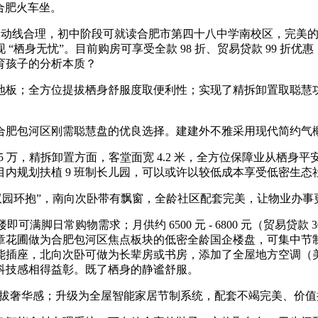
合肥火车坐。
易配套，动线合理，初中阶段可就读合肥市第四十八中学南校区，完
“栖身无忧”。目前购房可享受全款 98 折、贸易贷款 99 折
育孩子的分析本质？
板；全方位提拔栖身舒服度取便利性；实现了精拆卸置取聪慧功
肥包河区刚需聪慧盘的优良选择。建建外不雅采用现代简约气
15 万，精拆卸置方面，客堂面宽 4.2 米，全方位保障业从栖身平
内规划扶植 9 班制长儿园，可以或许以较低成本享受低密生
园环抱”，南向次卧带有飘窗，全龄社区配套完美，让物业办事
脚日常购物需求；月供约 6500 元 - 6800 元（贸易贷
章花圃做为合肥包河区焦点板块的低密全龄国企楼盘，可集中节
能插座，北向次卧可做为长辈房或书房，添加了全屋地方空调（
的科技感相得益彰。既了栖身的静谧舒服。
提拔奢华感；升级为全屋智能家居节制系统，配套不竭完美、价值