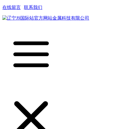
在线留言
|
联系我们