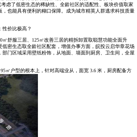
实考虑了低密生态的稀缺性、全龄社区的适配性、板块价值取家
板，也能具有便利的糊口保障。成为城市精英人群逃求科技质量
；性价比极高？
㎡舒服三居、125㎡改善三居的精拆卸置取聪慧功能全面升
受低密生态取全龄社区配套，增值办事方面，皖投云启华章花场
，部门区域采用壁纸粉饰，从地面、墙面到厨房、卫生间，全屋
㎡户型的根本上，针对高端业从，面宽 3.6 米，厨房配备方