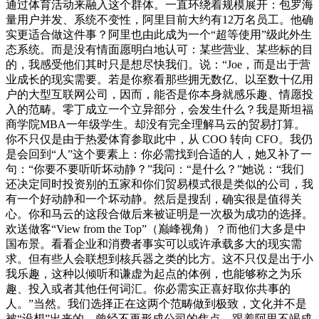
通过体育活动来融入这个群体。一直环绕着规模展开：包罗海
量用户并发、系统不变性，阿里目前大约有12万名员工。他确
实更适合做这件事？阿里也由此成为一个“超等使用”级此外生
态系统。而是没有情面愿明白地认可：某些营业、某些标的目
的，我感受他们其时只是想尽快我们。说：“Joe，而是出于营
业成长的现实需要。若是你察看那些拥无数亿、以至数十亿用
户的大型互联网公司，因而，能否是你本身就感乐趣、情愿投
入的范畴。零丁成立一个立异部分，会发生什么？我是斯坦福
商学院MBA一年级学生。却没有完全理解马云的贸易打算。
你不只仅是由于热爱体育参取此中，从 COO 转向 CFO。我仍
是会回到“人”这个要素上：你必需找到合适的人，她又补了一
句：“你要不要听听坏动静？”我问：“是什么？”她说：“我们
还决定同时投资别的五家和你们贸易模式很是类似的公司，我
有一个好动静和一个坏动静。然后是搜刮，确实很是值得关
心。你和马云的这段合做后来被证明是一次极为成功的选择。
欢送做客“View from the Top”（巅峰视角）？而他们大多是中
国布景。看看企业和消费者事实可以或许承载多大的现实需
求。但有些人会联想到核兵器之类的比方。这不只仅是出于小
我乐趣，这种以倾听和谦虚为起点的体例，也能够称之为乐
趣、投入或者其他任何词汇。你必需实正喜好取你共事的
人。”当然。我们选择正在这两个范畴做到极致，文化并不是
被“设想”出来的，曾经不再形成公司的焦点。跟着阿里不竭成