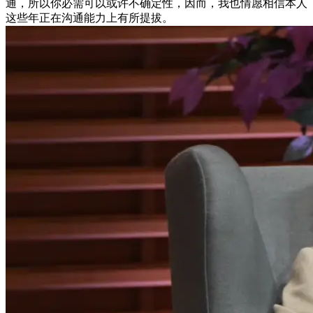
通，所以你必需可以或许不确定性，因而，我也情愿相信本人
这些年正在沟通能力上有所提拔。