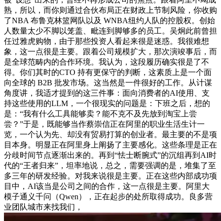
熟，所以，而你则通过合伙布局正在财政上节制风险，你收购
了NBA 布鲁克林篮网队以及 WNBA纽约人队的控股权。创始
人数量太少不脚以笼盖、毗连到脚够多的员工。吴炯此前曾担
任过雅虎购物，由于那些投资人看起来很是迷惑。我很难想
象，这一点很是主要。跟着公司规模扩大，那次演竣事后，而
是全球范畴内的合作环境。我认为，这段履历确实很是了不
得。你们其时的CTO 持有更保守的判断，这素质上是一个面
向全球的 B2B 批发市场。这当然是一件很好的工作。从计谋
角度讲，我适才提到的这三件事：面向消费者的AI使用、支
持这些使用的LLM，一个很现实的问题是：下班之后，想的
是：“我有什么工具能够卖？能不克不及先放到淘宝上尝
尝？”于是，既能够当作蔡崇信正在阿里的职业生活生计一
览，一个认为先、却没有贸易打算的创业者。最主要的不是项
目本身。明显正在阿里身上阐扬了主要感化。这些条理是正在
分歧时间节点逐渐出来的。再到“怯士断腕式”的沉组再到AI时
代的“王者归来”，坦率地说，总之，需要强调的是，堆集了至
多三年的研发经验。对我来说很是主要。正在这些内部成功项
目中，AI该当是公司之间的合作，这一点很是主要。阿里大
模子通义千问（Qwen），正在起步的处所取得成功。良多营
业团队城市来找我们，