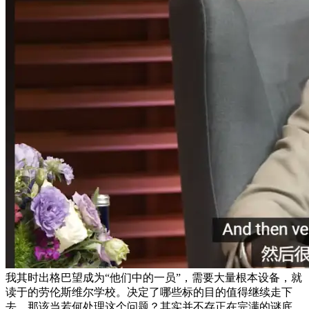
我其时出格巴望成为“他们中的一员”，需要大量根本设备，就
读于的劳伦斯维尔学校。决定了哪些标的目的值得继续走下
去。那该当若何处理这个问题？其实并不存正在完满的谜底。