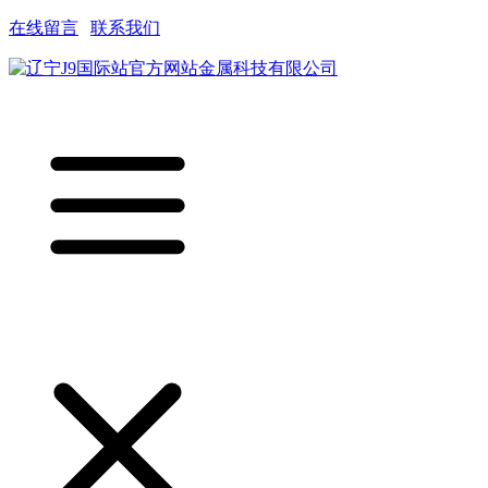
在线留言
|
联系我们