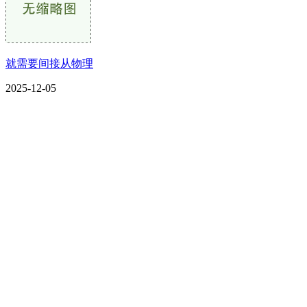
就需要间接从物理
2025-12-05
CONTACT US
联系我们
名称：辽宁J9国际站官方网站金属科技有限公司
地址：朝阳市朝阳县柳城经济开发区有色金属工业园