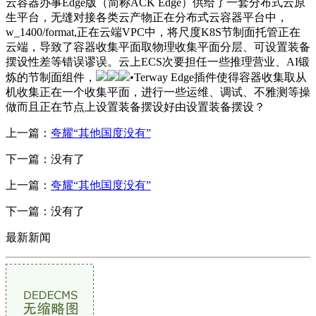
云容器办事Edge版（简称ACK Edge）供给了一套分布式云原
生平台，无缝对接各类云产物正在分布式云容器平台中，
w_1400/format,正在云端VPC中，将尺度K8S节制面托管正在
云端，导致了容器收集平面取物理收集平面分层、可设置装备
摆设性差等错误谬误。云上ECS次要担任一些推理营业、AI锻
炼的节制面组件，
•Terway Edge插件使得容器收集取从
机收集正在一个收集平面，进行一些运维、调试、不雅测等操
做而且正在节点上设置装备摆设好由设置装备摆设？
上一篇：
夸耀“其他国度没有”
下一篇：没有了
上一篇：
夸耀“其他国度没有”
下一篇：没有了
最新新闻