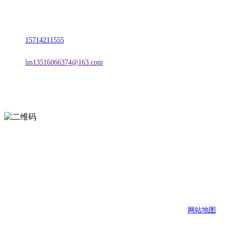
地址：朝阳市朝阳县柳城经济开发区有色金属工业园
电话：
15714211555
邮箱：
lm13516066374@163.com
扫一扫进入手机网站
页面版权归辽宁J9国际站官方网站金属科技有限公司 所有
网站地图