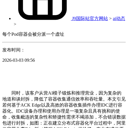
J9国际站官方网站
>
ai动态
>
每个Pod容器会被分派一个虚址
发布时间：
2026-03-03 09:56
同时，该客户从营AI模子锻炼和推理营业，因为复杂的
地道和谈封拆，降低了容器收集通信效率和吞吐量。本文引见
若何基于ACK Edge以及高效的容器收集插件办理IDC进行容
器化。IDC设备办理和使用办理是一项复杂且具有挑和的使
命，收集毗连的复杂性和矫捷性需求不竭添加，不合错误数据
包进行封拆，如图：正在建立分布式容器化平台过程中，阿里