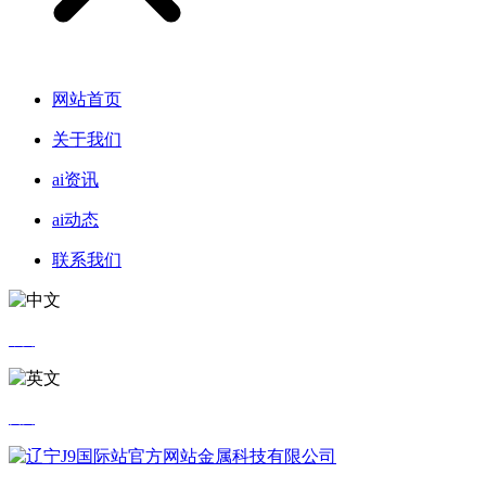
网站首页
关于我们
ai资讯
ai动态
联系我们
中文
英文