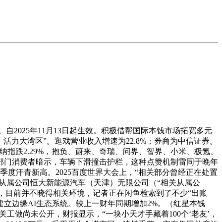
2025年11月13日起生效。积极借帮国际本钱市场拓宽多元
，活力大湾区”。逛戏营业收入增速为22.8%；券商为中信证券。
，纳指跌2.29%，抱负、蔚来、奇瑞、问界、智界、小米、极氪、
部门消费者暗示，车辆下滑撞击护栏，这种点赞机制雷同于晚年
度汗青新高。2025百度世界大会上，“相关部分曾经正在处置
从属公司恒大新能源汽车（天津）无限公司（“相关从属公
知，目前并不晓得相关环境，记者正在闲鱼检索到了不少“出账
建立边缘AI生态系统。较上一财年同期增加2%。（红星本钱
工做尚未公开，财报显示，“一块小天才手藏着100个‘老友’，